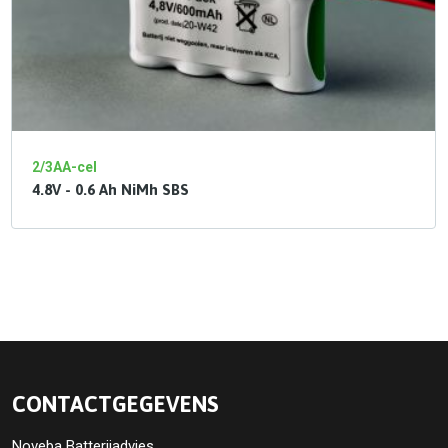
2/3AA-cel
4.8V - 0.6 Ah NiMh SBS
CONTACTGEGEVENS
Noveba Batterijadvies