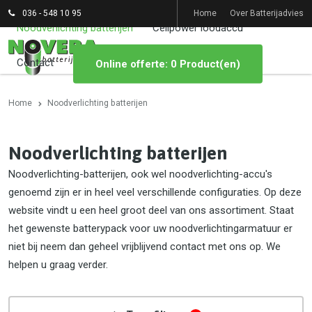
036 - 548 10 95
Home
Over Batterijadvies
Noodverlichting batterijen
Cellpower loodaccu
Contact
Online offerte: 0 Product(en)
Home
Noodverlichting batterijen
Noodverlichting batterijen
Noodverlichting-batterijen, ook wel noodverlichting-accu's
genoemd zijn er in heel veel verschillende configuraties. Op deze
website vindt u een heel groot deel van ons assortiment. Staat
het gewenste batterypack voor uw noodverlichtingarmatuur er
niet bij neem dan geheel vrijblijvend contact met ons op. We
helpen u graag verder.