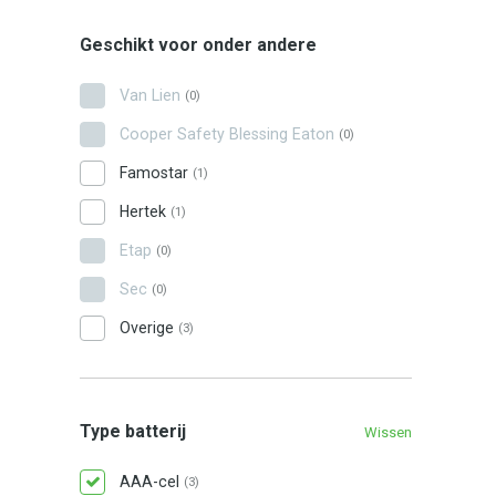
Geschikt voor onder andere
Van Lien
(0)
Cooper Safety Blessing Eaton
(0)
Famostar
(1)
Hertek
(1)
Etap
(0)
Sec
(0)
Overige
(3)
Type batterij
Wissen
AAA-cel
(3)