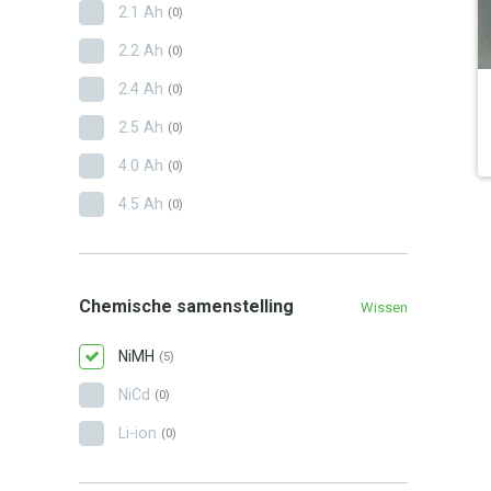
2.1 Ah
(0)
2.2 Ah
(0)
2.4 Ah
(0)
2.5 Ah
(0)
4.0 Ah
(0)
4.5 Ah
(0)
Chemische samenstelling
Wissen
NiMH
(5)
NiCd
(0)
Li-ion
(0)