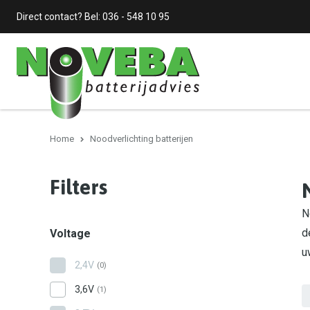
Direct contact? Bel:
036 - 548 10 95
Home
Noodverlichting batterijen
Filters
N
d
Voltage
u
2,4V
(0)
3,6V
(1)