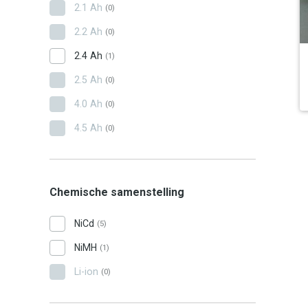
2.1 Ah
(0)
2.2 Ah
(0)
2.4 Ah
(1)
2.5 Ah
(0)
4.0 Ah
(0)
4.5 Ah
(0)
Chemische samenstelling
NiCd
(5)
NiMH
(1)
Li-ion
(0)