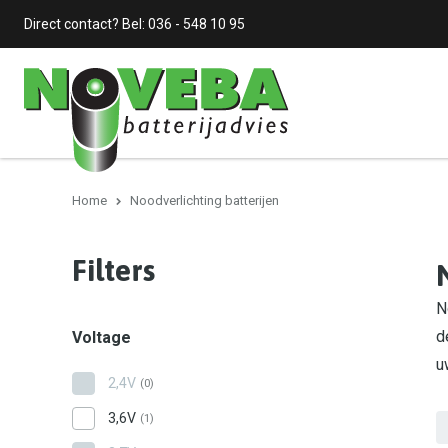
Direct contact? Bel:
036 - 548 10 95
Home
Noodverlichting batterijen
Filters
N
d
Voltage
u
2,4V
(0)
3,6V
(1)