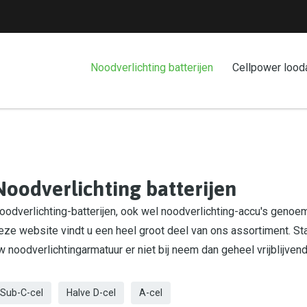
Noodverlichting batterijen
Cellpower lood
Noodverlichting batterijen
oodverlichting-batterijen, ook wel noodverlichting-accu's genoemd
eze website vindt u een heel groot deel van ons assortiment. St
w noodverlichtingarmatuur er niet bij neem dan geheel vrijblijven
Sub-C-cel
Halve D-cel
A-cel