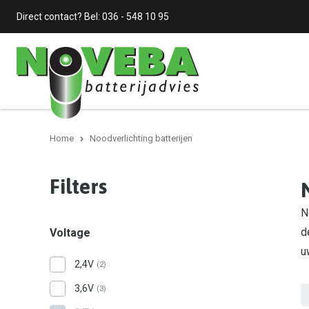
Direct contact? Bel:
036 - 548 10 95
Home
Noodverlichting batterijen
Filters
N
d
Voltage
u
2,4V
(2)
3,6V
(3)