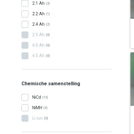
2.1 Ah
(3)
2.2 Ah
(1)
2.4 Ah
(2)
2.5 Ah
(0)
4.0 Ah
(0)
4.5 Ah
(0)
Chemische samenstelling
NiCd
(15)
NiMH
(5)
Li-ion
(0)