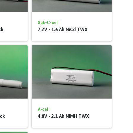
Sub-C-cel
ck
7.2V - 1.6 Ah NiCd TWX
A-cel
ick
4.8V - 2.1 Ah NiMH TWX